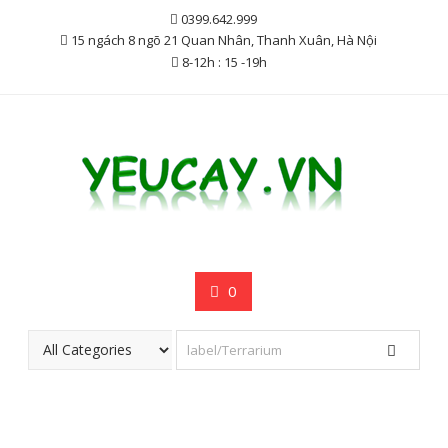
Skip
0399.642.999
to
15 ngách 8 ngõ 21 Quan Nhân, Thanh Xuân, Hà Nội
content
8-12h : 15 -19h
0